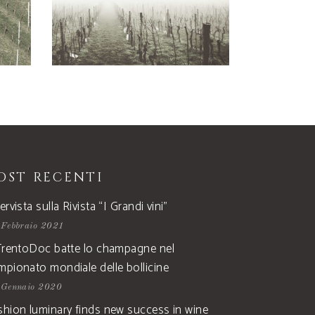
OST RECENTI
ervista sulla Rivista “I Grandi vini”
 Febbraio 2021
 TrentoDoc batte lo champagne nel
mpionato mondiale delle bollicine
 Gennaio 2020
shion luminary finds new success in wine