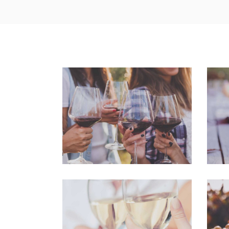
White Wine
Nature
The Winery
Nature