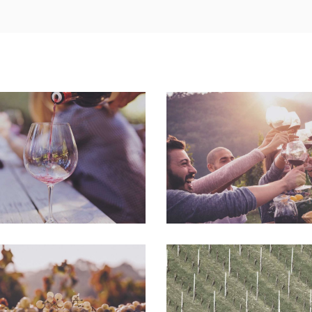
Wineyards
Desert Wine
Nature
Nature
Green Wine
Desert Wine
Nature
Nature