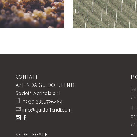
CONTATTI
P
AZIENDA GUIDO F. FENDI
Int
Società Agricola a r.l.
10
0039 3355726464
Il
info@guidoffendi.com
ca
13
SEDE LEGALE
Fa