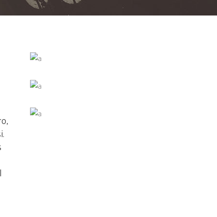
ro,
i.
s
l