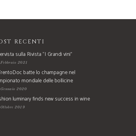
OST RECENTI
ervista sulla Rivista “I Grandi vini”
 Febbraio 2021
 TrentoDoc batte lo champagne nel
mpionato mondiale delle bollicine
 Gennaio 2020
shion luminary finds new success in wine
Ottobre 2019