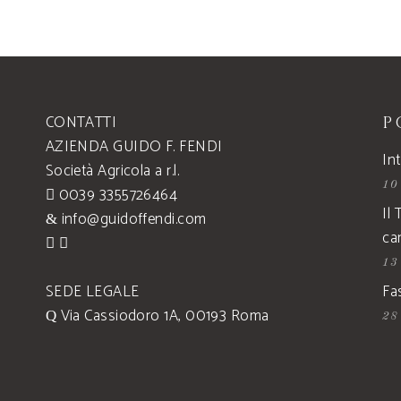
CONTATTI
P
AZIENDA GUIDO F. FENDI
Int
Società Agricola a r.l.
10
0039 3355726464
Il
info@guidoffendi.com
ca
13
SEDE LEGALE
Fa
Via Cassiodoro 1A, 00193 Roma
28 