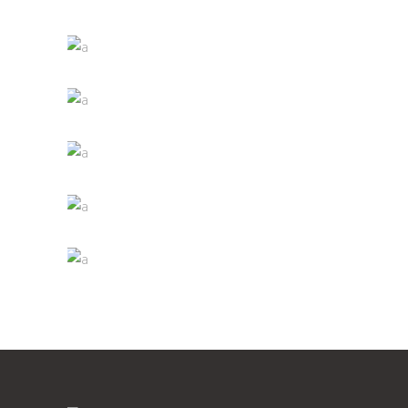
Photography
Green Wine
Photography
Wine Shop
Photography
Wineyards
Photography
White Wine
Photography
Wineyards
Photography